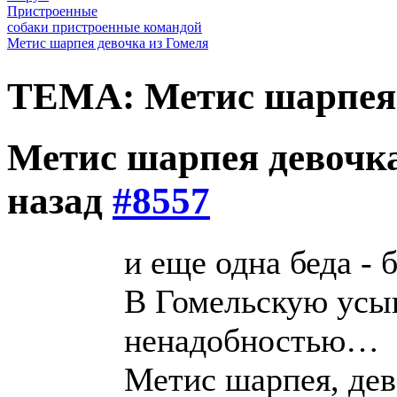
Пристроенные
собаки пристроенные командой
Метис шарпея девочка из Гомеля
ТЕМА: Метис шарпея 
Метис шарпея девочк
назад
#8557
и еще одна беда - 
В Гомельскую усып
ненадобностью…
Метис шарпея, дев