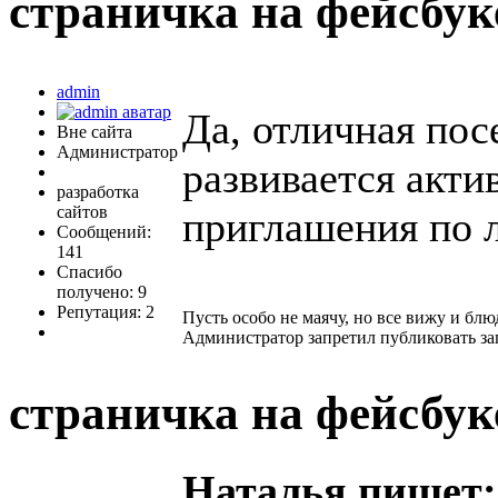
страничка на фейсбу
admin
Да, отличная пос
Вне сайта
Администратор
развивается акти
разработка
сайтов
приглашения по 
Сообщений:
141
Спасибо
получено: 9
Репутация: 2
Пусть особо не маячу, но все вижу и блю
Администратор запретил публиковать за
страничка на фейсбу
Наталья пишет: