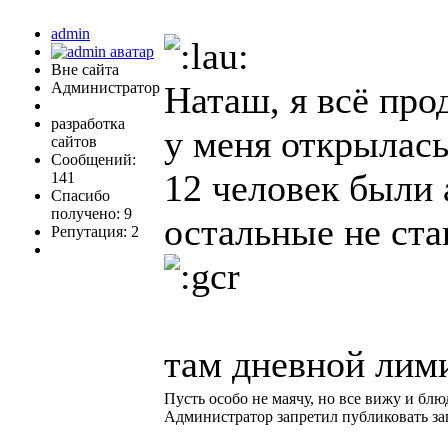
admin
Вне сайта
Администратор
Наташ, я всё прод
разработка
у меня открылась
сайтов
Сообщений:
12 человек были
141
Спасибо
получено: 9
остальные не ста
Репутация: 2
там дневной лими
Пусть особо не маячу, но все вижу и блю
Администратор запретил публиковать за