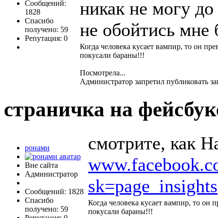
никак не могу до
Сообщений:
1828
Спасибо
не обойтись мне
получено: 59
Репутация: 0
Когда человека кусает вампир, то он пре
покусали бараны!!!
Посмотрела...
Администратор запретил публиковать за
страничка на фейсбу
смотрите, как Н
ронами
www.facebook.c
Вне сайта
Администратор
sk=page_insights
Сообщений: 1828
Спасибо
Когда человека кусает вампир, то он 
получено: 59
покусали бараны!!!
Репутация: 0