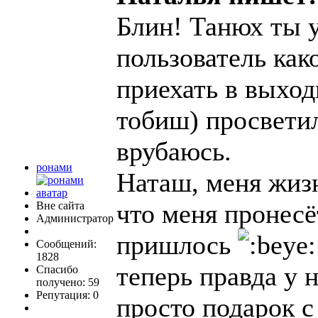
Блин! Танюх ты 
пользователь как
приехать в выхо
тобиш) просветил
врубаюсь.
ронами
Наташ, меня жизн
что меня пронесёт
Вне сайта
Администратор
пришлось
Сообщений:
1828
теперь правда у 
Спасибо
получено: 59
Репутация: 0
просто подарок с