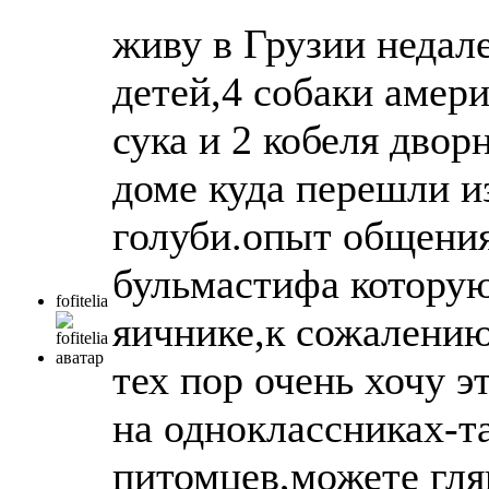
живу в Грузии недал
детей,4 собаки амер
сука и 2 кобеля дво
доме куда перешли из
голуби.опыт общения
бульмастифа которую
fofitelia
яичнике,к сожалению
тех пор очень хочу эт
на одноклассниках-т
питомцев,можете глян