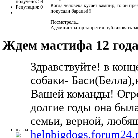
получено: 59
Когда человека кусает вампир, то он пре
Репутация: 0
покусали бараны!!!
Посмотрела...
Администратор запретил публиковать за
Ждем мастифа
12 год
Здравствуйте! в кон
собаки- Баси(Белла)
Вашей команды! Огро
долгие годы она был
семьи, верной, любя
masha
helpbigdogs.forum24.