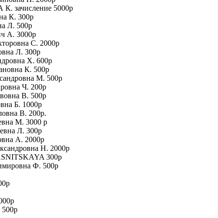
К. зачисление 5000р
на К. 300р
на Л. 500р
ич А. 3000р
кторовна С. 2000р
овна Л. 300р
ндровна Х. 600р
ановна К. 500р
сандровна М. 500р
ровна Ч. 200р
авовна В. 500р
вна Б. 1000р
овна В. 200р.
евна М. 3000 р
евна Л. 300р
овна А. 2000р
ександровна Н. 2000р
YASNITSKAYA 300р
имировна Ф. 500р
00р
000р
 500р