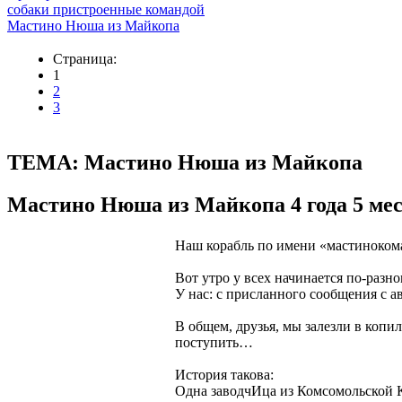
собаки пристроенные командой
Мастино Нюша из Майкопа
Страница:
1
2
3
ТЕМА: Мастино Нюша из Майкопа
Мастино Нюша из Майкопа
4 года 5 ме
Наш корабль по имени «мастинокома
Вот утро у всех начинается по-раз
У нас: с присланного сообщения с а
В общем, друзья, мы залезли в коп
поступить…
История такова:
Одна заводчИца из Комсомольской Кр