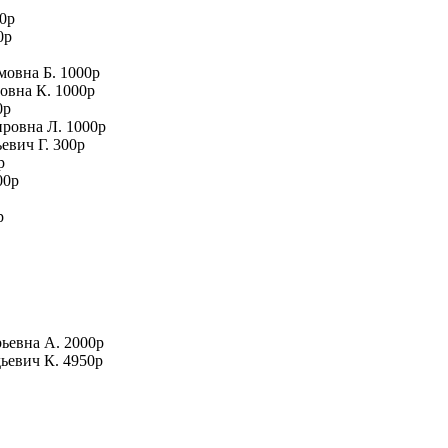
00р
0р
мовна Б. 1000р
овна К. 1000р
0р
ировна Л. 1000р
евич Г. 300р
р
00р
р
рьевна А. 2000р
дьевич К. 4950р