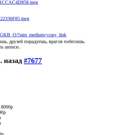
bGKB_O/?utm_medium=copy_link
ишь, друзей порадуешь, врагов побесишь.
ь записи.
с. назад
#7677
 8000р
00р
р
р
0р