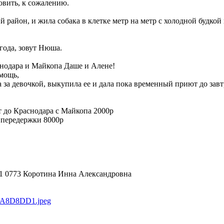
овить, к сожалению.
й район, и жила собака в клетке метр на метр с холодной будкой
 года, зовут Нюша.
нодара и Майкопа Даше и Алене!
мощь,
ла за девочкой, выкупила ее и дала пока временный приют до завт
т до Краснодара с Майкопа 2000р
 передержки 8000р
!
21 0773 Коротина Инна Александровна