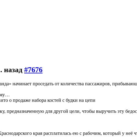
с. назад
#7676
нда» начинает проседать от количества пассажиров, прибывающ
ному…
вито о продаже набора костей с будки на цепи
илку, предназначенную для другой цели, чтобы выручить эту бед
аснодарского края расплатилась ею с рабочим, который у неё ч